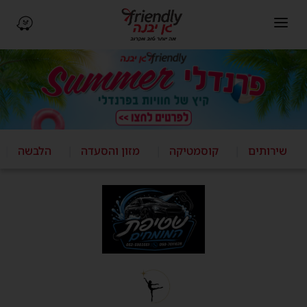
פתיחת תפריט ניווט
ניווט ב-Waze (נפתח בחלו
שירותים
קוסמטיקה
מזון והסעדה
הלבשה