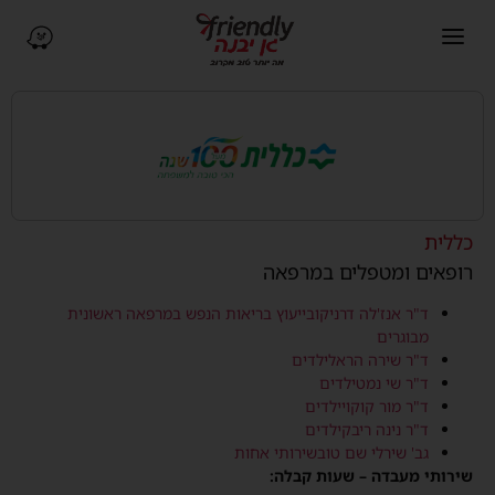
פתיחת תפריט ניווט
ניווט ב-Waze (נפתח בחלו
כללית
רופאים ומטפלים במרפאה
ד"ר אנז'לה דרניקוב
ייעוץ בריאות הנפש במרפאה ראשונית
מבוגרים
ד"ר שירה הראל
ילדים
ד"ר שי נמט
ילדים
ד"ר מור קוקוי
ילדים
ד"ר נינה ריבק
ילדים
גב' שירלי שם טוב
שירותי אחות
שירותי מעבדה – שעות קבלה: