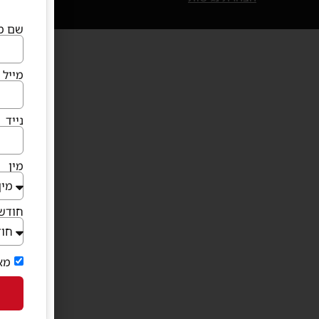
שם מ
מייל
נייד
מין
חודש 
מא