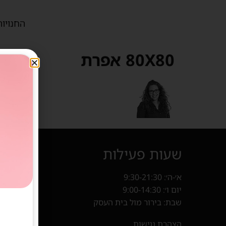
החנויות
80X80 אפרת
שעות פעילות
איך מ
א׳-ה׳: 9:30-21:30
קניון פרנד
יום ו׳: 9:00-14:30
חנייה במ
שבת: בירור מול בית העסק
בוא
(נפתח 
הצהרת נגישות