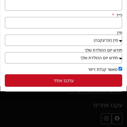
הצהרת נגישות
נייד
איך מגיעים
מין
קניון פרנדלי גן יבנה, המגינים 56
חנייה במקום ללא עלות
חודש יום ההולדת שלך
בואו לבקר
(נפתח בחלון חדש)
מאשר קבלת דיוור
שירותי הקניון
עדכנו אותי
עקבו אחרינו
עמוד הפייסבוק שלנו (נפתח בחלון חדש)
עמוד האינסטגרם שלנו (נפתח בחלון חדש)