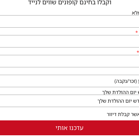
וקבלו בחינם קופונים שווים לנייד
לא
גיעים
שירותי הקניון
לי גן יבנה, המגינים 56
קום ללא עלות
ו לבקר
בחלון חדש)
יום ההולדת שלך
שר קבלת דיוור
עדכנו אותי