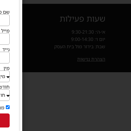
שם מ
שעות פעילות
איך מ
מייל
א׳-ה׳: 9:30-21:30
קניון פרנד
יום ו׳: 9:00-14:30
חנייה במ
שבת: בירור מול בית העסק
נייד
בוא
(נפתח 
הצהרת נגישות
מין
חודש 
מא