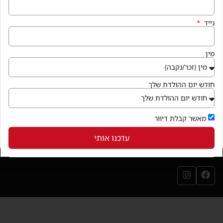
איך מגיעים
נייד
קניון פרנדלי גן יבנה, המגינים 56
חנייה במקום ללא עלות
מין
בואו לבקר
(נפתח בחלון חדש)
חודש יום ההולדת שלך
שירותי הקניון
מאשר קבלת דיוור
עדכנו אותי
עקבו אחרינו
עמוד הפייסבוק שלנו (נפתח בחלון חדש)
עמוד האינסטגרם שלנו (נפתח בחלון חדש)