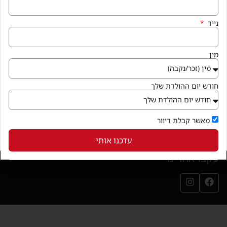
איך מגיעים
נייד
קניון פרנדלי גן יבנה, המגינים 56
חנייה במקום ללא עלות
מין
בואו לבקר
(נפתח בחלון חדש)
חודש יום ההולדת שלך
שירותי הקניון
מאשר קבלת דיוור
עדכנו אותי
עקבו אחרינו
עמוד הפייסבוק שלנו (נפתח בחלון חדש)
עמוד האינסטגרם שלנו (נפתח בחלון חדש)