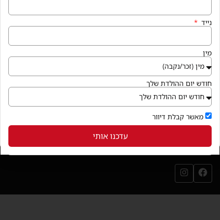
איך מגיעים
נייד
קניון פרנדלי גן יבנה, המגינים 56
חנייה במקום ללא עלות
מין
בואו לבקר
(נפתח בחלון חדש)
חודש יום ההולדת שלך
שירותי הקניון
מאשר קבלת דיוור
עדכנו אותי
עקבו אחרינו
עמוד הפייסבוק שלנו (נפתח בחלון חדש)
עמוד האינסטגרם שלנו (נפתח בחלון חדש)