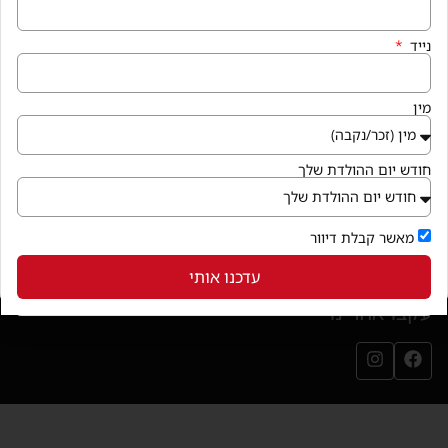
איך מגיעים
נייד
קניון פרנדלי גן יבנה, המגינים 56
חנייה במקום ללא עלות
מין
בואו לבקר
(נפתח בחלון חדש)
חודש יום ההולדת שלך
שירותי הקניון
מאשר קבלת דיוור
עדכנו אותי
עקבו אחרינו
עמוד הפייסבוק שלנו (נפתח בחלון חדש)
עמוד האינסטגרם שלנו (נפתח בחלון חדש)