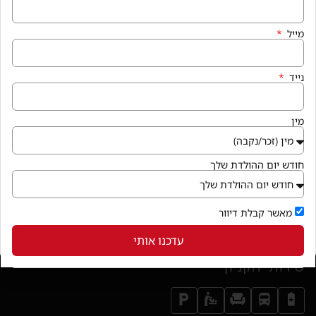
שעות פעילות
מייל
א׳-ה׳: 9:30-21:30
יום ו׳: 9:00-14:30
שבת: בירור מול בית העסק
נייד
הצהרת נגישות
מין
איך מגיעים
חודש יום ההולדת שלך
קניון פרנדלי גן יבנה, המגינים 56
חנייה במקום ללא עלות
מאשר קבלת דיוור
בואו לבקר
(נפתח בחלון חדש)
עדכנו אותי
שירותי הקניון