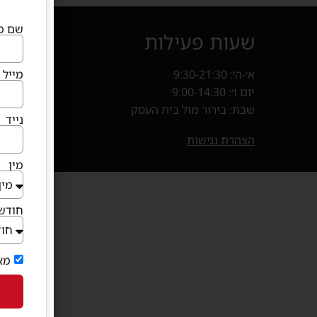
שם מ
שעות פעילות
איך מ
מייל
א׳-ה׳: 9:30-21:30
קניון פרנד
יום ו׳: 9:00-14:30
חנייה במ
שבת: בירור מול בית העסק
נייד
בוא
(נפתח 
הצהרת נגישות
מין
חודש 
מא