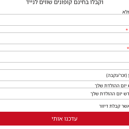
וקבלו בחינם קופונים שווים לנייד
לא
גיעים
שירותי הקניון
לי גן יבנה, המגינים 56
קום ללא עלות
ו לבקר
בחלון חדש)
יום ההולדת שלך
שר קבלת דיוור
עדכנו אותי