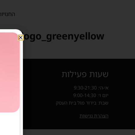
החנויות
new-logo_greenyellow
שעות פעילות
איך מ
א׳-ה׳: 9:30-21:30
קניון פרנד
יום ו׳: 9:00-14:30
חנייה במ
שבת: בירור מול בית העסק
בוא
(נפתח 
הצהרת נגישות