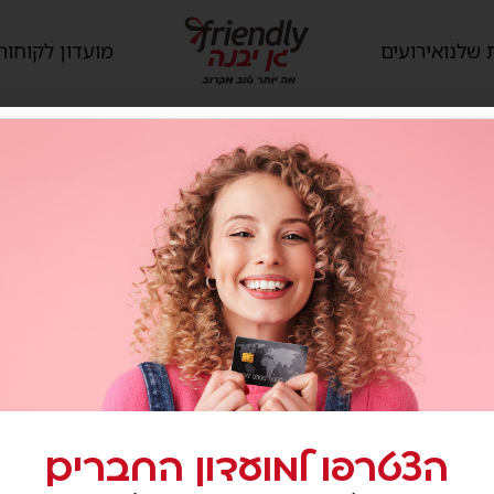
 שלנו
אירועים
מועדון לקוחות
mcdonalds
גיעים
שירותי הקניון
לי גן יבנה, המגינים 56
קום ללא עלות
ו לבקר
בחלון חדש)
הצטרפו למועדון החברים