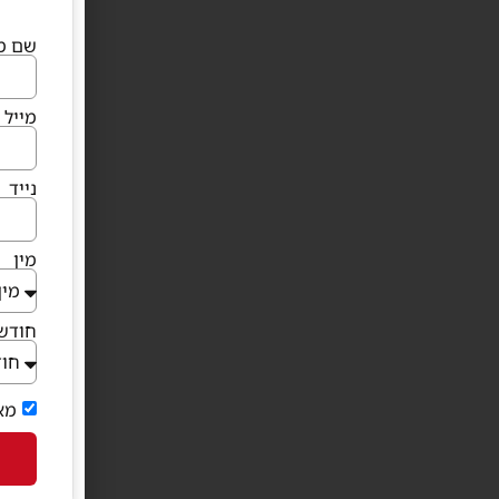
שם מ
מייל
נייד
מין
חודש 
מא