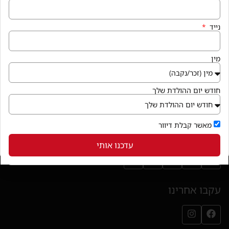
הצהרת נגישות
נייד
איך מגיעים
מין
קניון פרנדלי גן יבנה, המגינים 56
חנייה במקום ללא עלות
חודש יום ההולדת שלך
בואו לבקר
(נפתח בחלון חדש)
מאשר קבלת דיוור
שירותי הקניון
עדכנו אותי
עקבו אחרינו
עמוד הפייסבוק שלנו (נפתח בחלון חדש)
עמוד האינסטגרם שלנו (נפתח בחלון חדש)