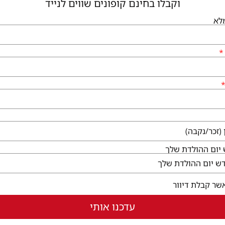
וקבלו בחינם קופונים שווים לנייד
לא
גיעים
שירותי הקניון
לי גן יבנה, המגינים 56
קום ללא עלות
ו לבקר
בחלון חדש)
יום ההולדת שלך
שר קבלת דיוור
עדכנו אותי