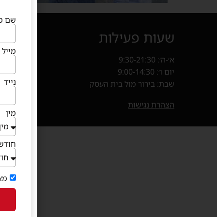
שם מ
שעות פעילות
איך מ
מייל
א׳-ה׳: 9:30-21:30
קניון פרנד
יום ו׳: 9:00-14:30
חנייה במ
נייד
שבת: בירור מול בית העסק
בוא
(נפתח 
הצהרת נגישות
מין
חודש 
מא