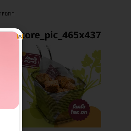
החנויות
fel2_store_pic_465x437