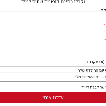
וקבלו בחינם קופונים שווים לנייד
לא
גיעים
שירותי הקניון
לי גן יבנה, המגינים 56
קום ללא עלות
ו לבקר
בחלון חדש)
יום ההולדת שלך
שר קבלת דיוור
עדכנו אותי