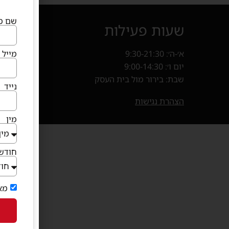
שם מ
שעות פעילות
איך מ
מייל
א׳-ה׳: 9:30-21:30
קניון פרנד
יום ו׳: 9:00-14:30
חנייה במ
שבת: בירור מול בית העסק
נייד
בוא
(נפתח 
הצהרת נגישות
מין
חודש 
מא