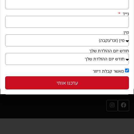
איך מגיעים
נייד
קניון פרנדלי גן יבנה, המגינים 56
חנייה במקום ללא עלות
מין
בואו לבקר
(נפתח בחלון חדש)
חודש יום ההולדת שלך
שירותי הקניון
מאשר קבלת דיוור
עדכנו אותי
עקבו אחרינו
עמוד הפייסבוק שלנו (נפתח בחלון חדש)
עמוד האינסטגרם שלנו (נפתח בחלון חדש)