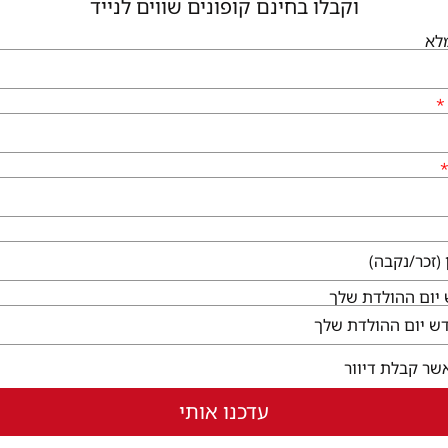
וקבלו בחינם קופונים שווים לנייד
בחלון חדש)
לא
יום ההולדת שלך
שר קבלת דיוור
עדכנו אותי