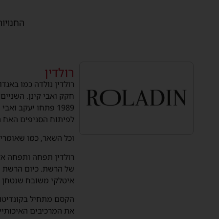
החנויות
רולדין
רולדין נולדה כמו באגד
חקק ואבי קינן. השניים
1989 פתחו יעקב ו
לפיתוח הסניפים האח הג
וכל השאר, כמו שאומרים
רולדין תפחה ותפחה אל
איטלקי משובח שנטחן במקום ועוד 6 סנ
הקסם מתחיל בקונדיטור
את המרכיבים האיכותיי