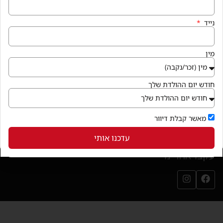
איך מגיעים
נייד
קניון פרנדלי גן יבנה, המגינים 56
חנייה במקום ללא עלות
מין
בואו לבקר
(נפתח בחלון חדש)
חודש יום ההולדת שלך
שירותי הקניון
מאשר קבלת דיוור
עדכנו אותי
עקבו אחרינו
עמוד הפייסבוק שלנו (נפתח בחלון חדש)
עמוד האינסטגרם שלנו (נפתח בחלון חדש)