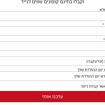
וקבלו בחינם קופונים שווים לנייד
גיעים
שירותי הקניון
לא
לי גן יבנה, המגינים 56
קום ללא עלות
ו לבקר
בחלון חדש)
יום ההולדת שלך
שר קבלת דיוור
עדכנו אותי