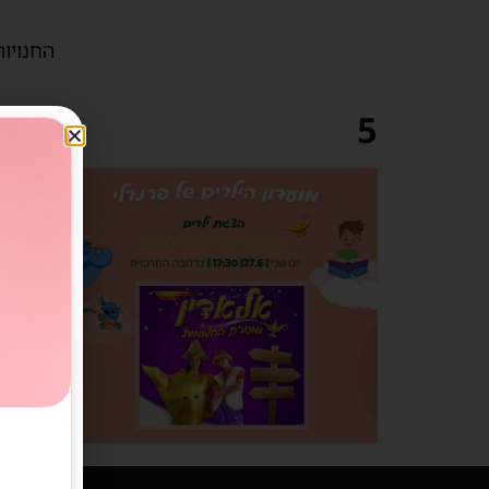
החנויות
5