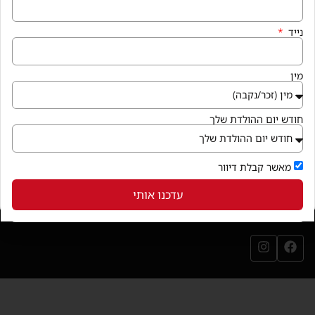
איך מגיעים
נייד
קניון פרנדלי גן יבנה, המגינים 56
חנייה במקום ללא עלות
מין
בואו לבקר
(נפתח בחלון חדש)
חודש יום ההולדת שלך
שירותי הקניון
מאשר קבלת דיוור
עדכנו אותי
עקבו אחרינו
עמוד הפייסבוק שלנו (נפתח בחלון חדש)
עמוד האינסטגרם שלנו (נפתח בחלון חדש)