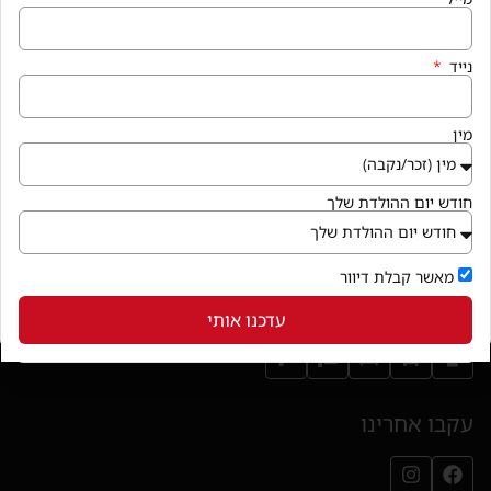
שבת: בירור מול בית העסק
הצהרת נגישות
נייד
איך מגיעים
מין
קניון פרנדלי גן יבנה, המגינים 56
חנייה במקום ללא עלות
חודש יום ההולדת שלך
בואו לבקר
(נפתח בחלון חדש)
מאשר קבלת דיוור
שירותי הקניון
עדכנו אותי
עקבו אחרינו
עמוד הפייסבוק שלנו (נפתח בחלון חדש)
עמוד האינסטגרם שלנו (נפתח בחלון חדש)