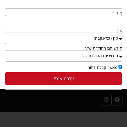
איך מגיעים
נייד
קניון פרנדלי גן יבנה, המגינים 56
חנייה במקום ללא עלות
מין
בואו לבקר
(נפתח בחלון חדש)
חודש יום ההולדת שלך
שירותי הקניון
מאשר קבלת דיוור
עדכנו אותי
עקבו אחרינו
עמוד הפייסבוק שלנו (נפתח בחלון חדש)
עמוד האינסטגרם שלנו (נפתח בחלון חדש)