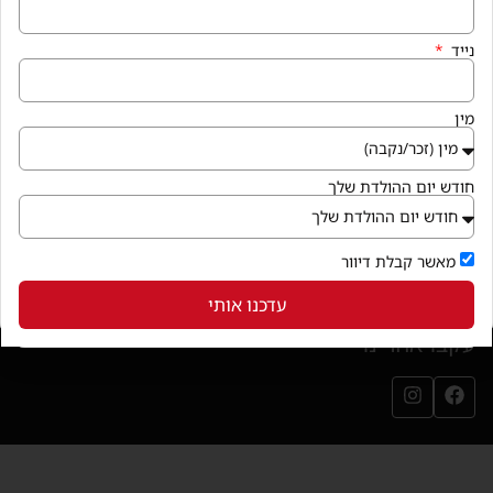
איך מגיעים
נייד
קניון פרנדלי גן יבנה, המגינים 56
חנייה במקום ללא עלות
מין
בואו לבקר
(נפתח בחלון חדש)
חודש יום ההולדת שלך
שירותי הקניון
מאשר קבלת דיוור
עדכנו אותי
עקבו אחרינו
עמוד הפייסבוק שלנו (נפתח בחלון חדש)
עמוד האינסטגרם שלנו (נפתח בחלון חדש)