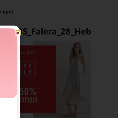
החנויות
EOS_Falera_28_Heb