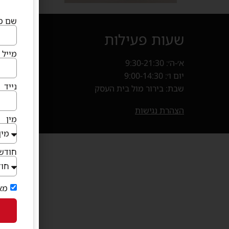
שם מ
שעות פעילות
איך מ
מייל
א׳-ה׳: 9:30-21:30
קניון פרנד
יום ו׳: 9:00-14:30
חנייה במ
נייד
שבת: בירור מול בית העסק
בוא
(נפתח 
הצהרת נגישות
מין
חודש 
מא