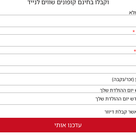
וקבלו בחינם קופונים שווים לנייד
לא
גיעים
שירותי הקניון
לי גן יבנה, המגינים 56
קום ללא עלות
ו לבקר
בחלון חדש)
יום ההולדת שלך
שר קבלת דיוור
עדכנו אותי