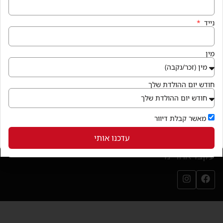
איך מגיעים
נייד
קניון פרנדלי גן יבנה, המגינים 56
חנייה במקום ללא עלות
מין
בואו לבקר
(נפתח בחלון חדש)
חודש יום ההולדת שלך
שירותי הקניון
מאשר קבלת דיוור
עדכנו אותי
עקבו אחרינו
עמוד הפייסבוק שלנו (נפתח בחלון חדש)
עמוד האינסטגרם שלנו (נפתח בחלון חדש)