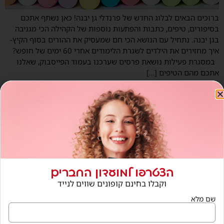
ברוכים הבאים לבלוג החדש של פרנדלי גן יבנה! כאן נשתף אתכם
בסיפורים, טיפים, כתבות והפתעות נוספות של הקהילה הכי מגניבה
בגן יבנה. נתחיל עם הנושא הכי חם שמעסיק את ההורים בסוף הקיץ-
איך מחזירים את הילדים לשגרת הלימודים אחרי 60 ימים של חופש?
במסגרת פעילות נושאת פרסים שערכנו בעמוד הפייסבוק, שאלנו
אתכם מהם הטיפים […]
תקנון "פרנדלי של משפחה"
ברוכים הבאים לפעילות “פרנדלי של משפחה” (להלן: “הפעילות” או
“התחרות”). הפעילות מנוהלת על ידי פרנדלי כן יבנה, בעמוד הפייסבוק
Friendly” גן יבנה", בכתובת
https://www.facebook.com/friendly.gan.yavne/?ref=hl להלן:
“האתר” או “עמוד הפעילות". ההשתתפות בפעילות מעידה על
הסכמתך לתנאים אלה ולכן הנך מתבקש לקרוא אותם בקפידה.
הצטרפו למועדון החברים
התנאים מנוסחים בלשון זכר לצורכי נוחות בלבד, אולם מתייחסים,
וקבלו בחינם קופונים שווים לנייד
כמובן, גם לנשים. מהי […]
שם מלא
FOX גן יבנה במבצע שווה במיוחד