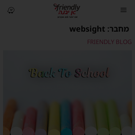
פתיחת תפריט ניווט
ניווט ב-Waze (נפתח בחלו
מחבר:
websight
FRIENDLY BLOG