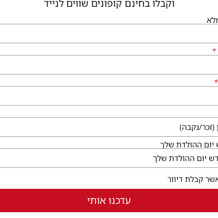
וקבלו בחינם קופונים שווים לנייד
לא
גיעים
שירותי הקניון
לי גן יבנה, המגינים 56
קום ללא עלות
ו לבקר
בחלון חדש)
יום ההולדת שלך
שר קבלת דיוור
עדכנו אותי