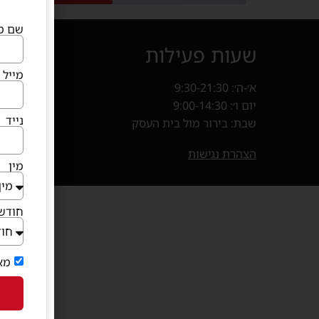
שם מ
שעות פעילות
איך מ
מייל
א׳-ה׳: 9:30-21:30
קניון פרנד
יום ו׳: 9:00-14:30
חנייה במ
נייד
שבת: בירור מול בית העסק
בוא
(נפתח 
הצהרת נגישות
מין
חודש 
מא