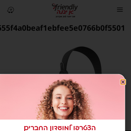
תיחת תפריט ניווט
ניווט ב-Waze (נפתח בחלון חדש)
96655f4a0beaf1ebfee5e0766b0f55
הצטרפו למועדון החברים