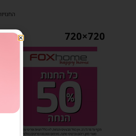
החנויות
720×720