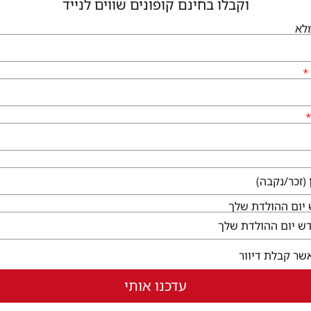
וקבלו בחינם קופונים שווים לנייד
לא
גיעים
שירותי הקניון
לי גן יבנה, המגינים 56
קום ללא עלות
ו לבקר
בחלון חדש)
יום ההולדת שלך
שר קבלת דיוור
עדכנו אותי