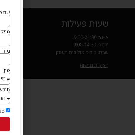
שם מ
שעות פעילות
איך מ
מייל
א׳-ה׳: 9:30-21:30
קניון פרנד
יום ו׳: 9:00-14:30
חנייה במ
נייד
שבת: בירור מול בית העסק
בוא
(נפתח 
הצהרת נגישות
מין
חודש 
מא