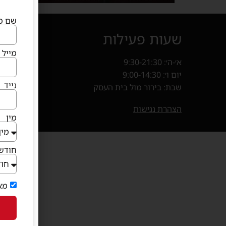
שם מ
שעות פעילות
איך מ
מייל
א׳-ה׳: 9:30-21:30
קניון פרנד
יום ו׳: 9:00-14:30
חנייה במ
נייד
שבת: בירור מול בית העסק
בוא
(נפתח 
הצהרת נגישות
מין
חודש 
מא