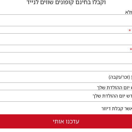
וקבלו בחינם קופונים שווים לנייד
לא
גיעים
שירותי הקניון
לי גן יבנה, המגינים 56
קום ללא עלות
ו לבקר
בחלון חדש)
יום ההולדת שלך
שר קבלת דיוור
עדכנו אותי