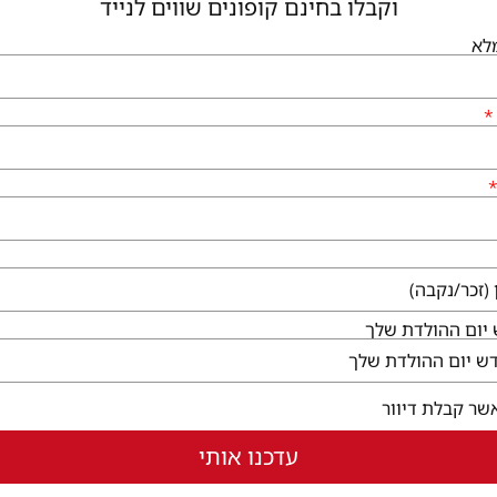
וקבלו בחינם קופונים שווים לנייד
לא
גיעים
שירותי הקניון
לי גן יבנה, המגינים 56
קום ללא עלות
ו לבקר
בחלון חדש)
יום ההולדת שלך
שר קבלת דיוור
עדכנו אותי