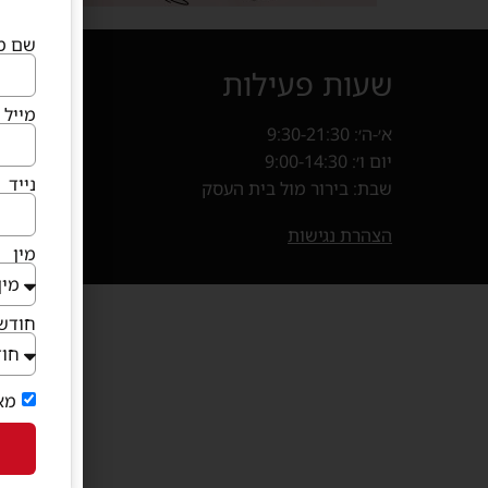
שם מ
שעות פעילות
איך מ
מייל
א׳-ה׳: 9:30-21:30
קניון פרנד
יום ו׳: 9:00-14:30
חנייה במ
נייד
שבת: בירור מול בית העסק
בוא
(נפתח 
הצהרת נגישות
מין
חודש 
מא