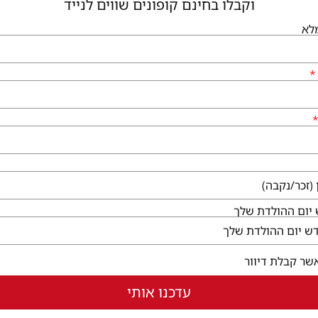
וקבלו בחינם קופונים שווים לנייד
לא
גיעים
שירותי הקניון
לי גן יבנה, המגינים 56
קום ללא עלות
ו לבקר
בחלון חדש)
יום ההולדת שלך
שר קבלת דיוור
עדכנו אותי