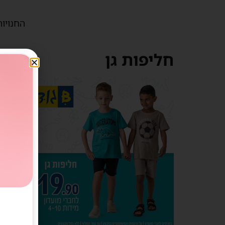
החנויות
חליפות גן