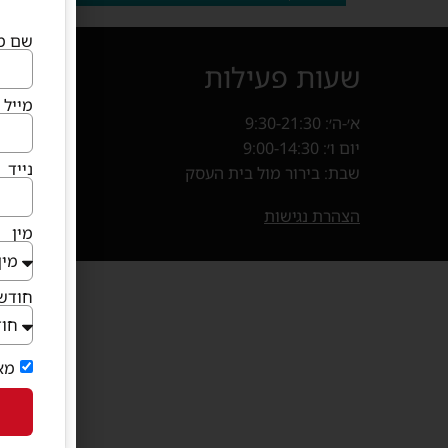
שם מ
שעות פעילות
איך מ
מייל
א׳-ה׳: 9:30-21:30
קניון פרנד
יום ו׳: 9:00-14:30
חנייה במ
נייד
שבת: בירור מול בית העסק
בוא
(נפתח 
הצהרת נגישות
מין
חודש 
מא