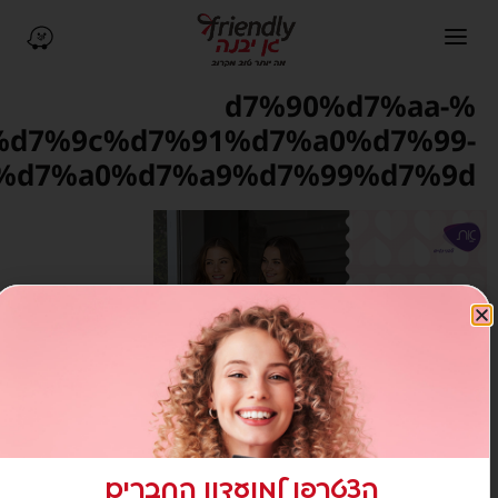
פתיחת תפריט ניווט
ניווט ב-Waze (נפתח בחלון חדש)
%d7%90%d7%aa-
%d7%9c%d7%91%d7%a0%d7%99-
%d7%a0%d7%a9%d7%99%d7%9d
הצטרפו למועדון החברים